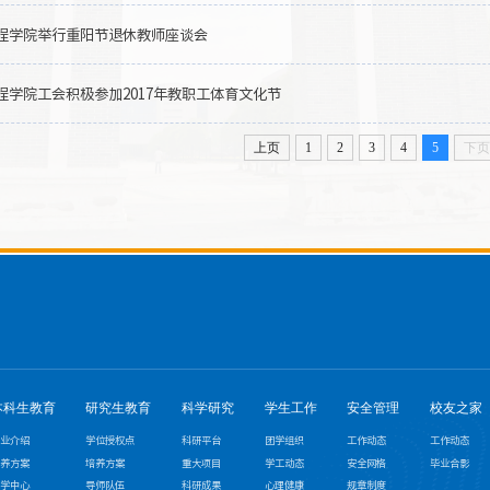
程学院举行重阳节退休教师座谈会
程学院工会积极参加2017年教职工体育文化节
上页
1
2
3
4
5
下
本科生教育
研究生教育
科学研究
学生工作
安全管理
校友之家
业介绍
学位授权点
科研平台
团学组织
工作动态
工作动态
养方案
培养方案
重大项目
学工动态
安全网格
毕业合影
学中心
导师队伍
科研成果
心理健康
规章制度