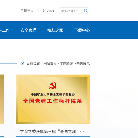
学校主页
English
生工作
安全管理
校友之家
下载中心
当前位置：
网站首页
>
学院概况
>
荣誉展示
学院党委获批第三届“全国党建工作标杆院系”创建单位