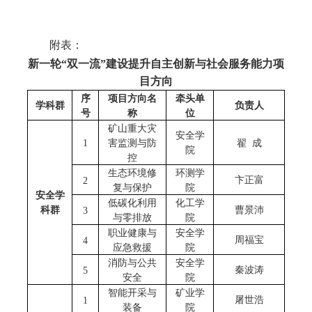
附表：
新一轮“双一流”建设提升自主创新与社会服务能力项
目方向
序
项目方向名
牵头单
学科群
负责人
号
称
位
矿山重大灾
安全学
1
害监测与防
翟 成
院
控
生态环境修
环测学
卞正富
2
复与保护
院
安全学
低碳化利用
化工学
科群
曹景沛
3
与零排放
院
职业健康与
安全学
周福宝
4
应急救援
院
消防与公共
安全学
秦波涛
5
安全
院
智能开采与
矿业学
屠世浩
1
装备
院