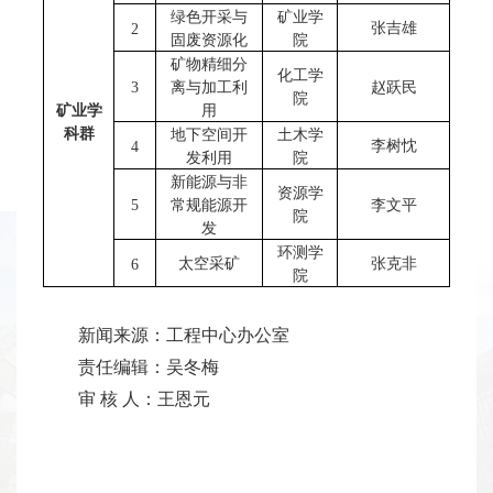
绿色开采与
矿业学
张吉雄
2
固废资源化
院
矿物精细分
化工学
3
离与加工利
赵跃民
院
矿业学
用
科群
地下空间开
土木学
李树忱
4
发利用
院
新能源与非
资源学
5
常规能源开
李文平
院
发
环测学
太空采矿
张克非
6
院
新闻来源：工程中心办公室
责任编辑：吴冬梅
审 核 人：王恩元