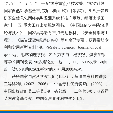
“
九五
”
、
“
十五
”
、
“
十一五
”
国家重点科技攻关、
“973”
计划、
国家自然科学基金重点项目和面上项目等多项。组织开发煤
矿安全信息化网络实时监测系统和推广示范。编著出版国
家
“
十一五
”
重大工程出版规划图书、《中国煤矿灾害防治理
论与技术》、国家高等教育重点规划教材、《安全科学与工
程》、《煤岩流变电磁动力学》等
10
余部专著，获得发明专
利和实用新型专利
7
项。在
Safety Science
、
Journal of coal
geology
、地球物理学报、岩石力学与工程学报、煤炭学报
等学术期刊发表
190
多篇论文，被
SCI
、
EI
、
ISTP
收录
150
余
篇，被
CNKI
和
CSCD
检索他人引用
2000
余次。
获得国家自然科学奖
1
项（
1993
），获得国家科技进步
二等奖
2
项（
2002
，
2006
），中国专利优秀奖
1
项（
2008
），
中国出版政府奖二等奖
1
项，省部级一、二等奖
5
项，获得霍
英东教育基金奖、中国煤炭青年科技奖各
1
项。