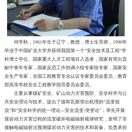
何学秋，
1961
年生于辽宁，教授，博士生导师，
1990
年
毕业于中国矿业大学并获得我国第一个
“
安全技术及工程
”
学
科博士学位。国家重大人才工程项目入选者，国家有突出贡
献中青年专家，国家反恐工作协调小组专家组专家，国家安
全生产专家，全国工程教育专业认证专家委员会委员，教育
部高等学校安全工程教学指导委员会委员。
主要从事煤矿安全、矿山动力灾害预防、安全科学与公
共安全理论与技术。提出了煤和瓦斯突出机理的
“
流变假
说
”
和
“
安全科学的统一理论
---
安全流变
-
突变论
”
；率先开展
煤岩动力灾害过程的流变破坏电磁辐射规律研究，发明了非
接触电磁辐射法预测煤岩动力灾害的技术和装备。负责承担