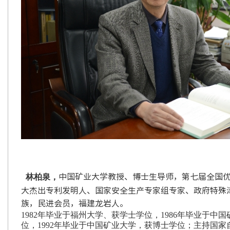
中国矿业大学教授、博士生导师，第七届全国
林柏泉，
大杰出专利发明人、国家安全生产专家组专家、政府特殊
族，民进会员，福建龙岩人。
1982
年毕业于福州大学、获学士学位，
1986
年毕业于中国
位，
1992
年毕业于中国矿业大学，获博士学位；
主持国家