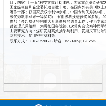
目，国家“十一五”科技支撑计划课题，国家重点基础研究
国家级项目和企业委托项目数十项。在国内外有关
刊物上
著作十部；获国家授权专利
50
余项，
中国专利优秀奖
4
项
级优秀教学成果一等奖
1
项，省部级科技进步奖
10
多项
。
2
参加了多起煤矿特别重大瓦斯事故的调查工作，
作为专家
督管理总局组织、为贯彻国务院第
81
次常务会议精神而举
主要研究方向：煤矿瓦斯高效抽采与利用、瓦斯灾害防治
防治技术、矿用密封材料等。
联系方式：
0516-83590593,
邮箱：
lbq21405@126.com