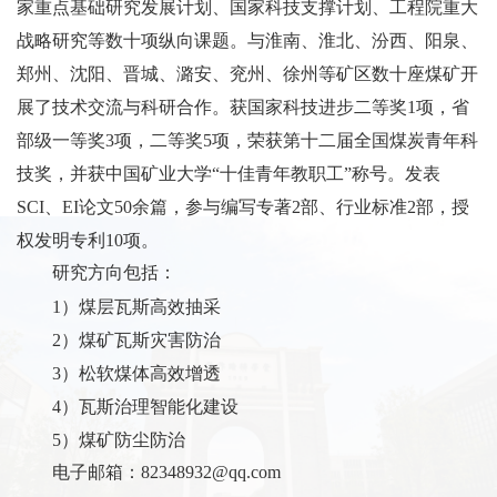
家重点基础研究发展计划、国家科技支撑计划、工程院重大
战略研究等数十项纵向课题。与淮南、淮北、汾西、阳泉、
郑州、沈阳、晋城、潞安、兖州、徐州等矿区数十座煤矿开
展了技术交流与科研合作。获国家科技进步二等奖
1
项，省
部级一等奖
3
项，二等奖
5
项，荣获第十二届全国煤炭青年科
技奖，并获中国矿业大学“十佳青年教职工”称号。发表
SCI
、
EI
论文
50
余篇，参与编写专著
2
部、行业标准
2
部，授
权发明专利
10
项。
研究方向包括：
1
）煤层瓦斯高效抽采
2
）煤矿瓦斯灾害防治
3
）松软煤体高效增透
4
）瓦斯治理智能化建设
5
）煤矿防尘防治
电子邮箱：
82348932@qq.com