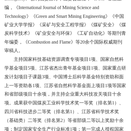
编，《
International Journal of Mining Science and
Technology
》《
Green and Smart Mining Engineering
》《中国
矿业大学学报》《采矿与安全工程学报》《煤矿安全》《煤
炭科学技术》《矿业安全与环保》《工矿自动化》等期刊青
年编委，《
Combustion and Flame
》等
20
余个国际权威期刊
审稿人。
主持国家科技基础资源调查专项项目
1
项、国家自然科
学基金项目
5
项、江苏省杰出青年基金项目
1
项、国家重点研
发计划项目子课题
3
项、中国博士后科学基金特别资助和面
上一等资助各
1
项、江苏省自然科学基金面上项目
1
项等国家
和省部级项目十余项，并主持企业重大科技攻关项目十余
项。成果获中国煤炭工业科学技术奖一等奖（排名第
1
）、
四川省科技进步二等奖（排名第
1
）、江苏省科学技术奖
（基础类）二等奖（排名第
2
）等省部级二等以上奖励十余
项；制定国家安全生产行业标准
1
项；第一完成人授权国家