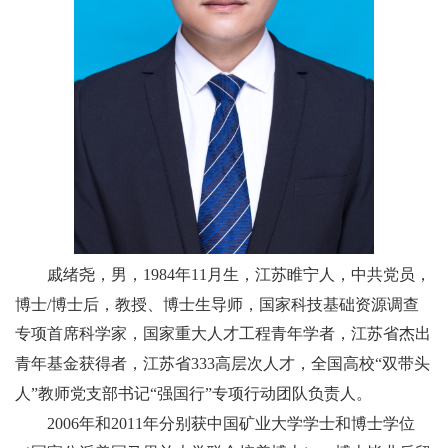
戚绪尧，男，
1984
年
11
月生，江苏睢宁人，中共党员，
博士
/
博士后，教授、博士生导师，国家科技基础资源调查
专项首席科学家，国家重大人才工程青年学者，江苏省杰出
青年基金获得者，江苏省
333
高层次人才，全国高校
“
双带头
人
”
教师党支部书记
“
强国行
”
专项行动团队负责人。
2006
年和
2011
年分别获中国矿业大学学士和博士学位