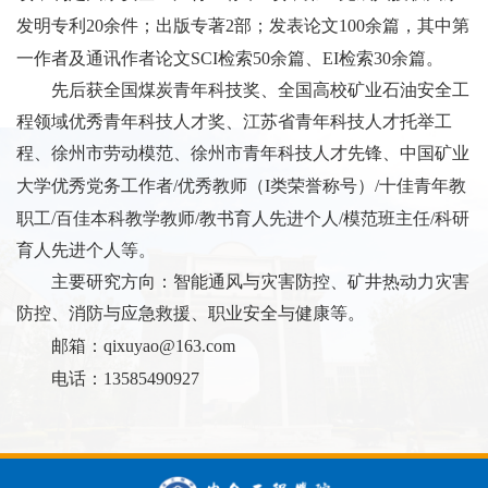
发明专利
20
余件；出版专著
2
部；发表论文
100
余篇，其中第
一作者及通讯作者论文
SCI
检索
50
余篇、
EI
检索
30
余篇。
先后获全国煤炭青年科技奖、全国高校矿业石油安全工
程领域优秀青年科技人才奖、江苏省青年科技人才托举工
程、徐州市劳动模范、徐州市青年科技人才先锋、中国矿业
大学优秀党务工作者
/
优秀教师（
I
类荣誉称号）
/
十佳青年教
职工
/
百佳本科教学教师
/
教书育人先进个人
/
模范班主任
/
科研
育人先进个人等。
主要研究方向：智能通风与灾害防控、矿井热动力灾害
防控、消防与应急救援、职业安全与健康等。
邮箱：
qixuyao@163.com
电话：
13585490927