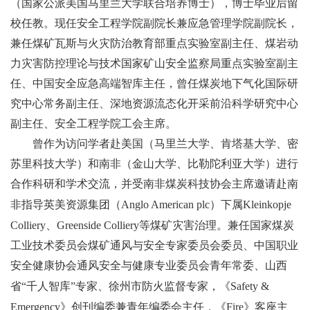
（国家公派美国马里兰大学联合培养博士），博士毕业后留
校任教。现任安全工程学院副院长兼应急管理学院副院长，
兼任煤矿瓦斯与火灾防治教育部重点实验室副主任、煤岩动
力灾害防控理论与技术国家矿山安全监察局重点实验室副主
任、中国安全应急高端智库主任，曾任煤炭地下气化国际研
究中心常务副主任、深地资源流态化开采前沿科学研究中心
副主任、安全工程学院工会主席。
曾作为访问学者赴美国（马里兰大学、肯塔基大学、密
苏里科技大学）和南非（金山大学、比勒陀利亚大学）进行
合作科研和学术交流，并受南非煤炭科技协会主席邀请赴南
非指导英美资源集团（
Anglo American plc
）下属
Kleinkopje
Colliery
、
Greenside Colliery
等煤矿灾害治理。兼任国家煤炭
工业技术委员会煤矿通风与安全专家委员会委员、中国职业
安全健康协会通风安全与健康专业委员会青年常委、山西
省
“
千人智库
”
专家、徐州市防火监督专家，《
Safety &
Emergency
》创刊编委兼青年编委会主任，《
Fire
》客座主