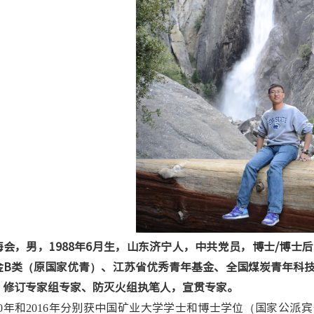
海会，男，
1988
年
6
月生，山东济宁人，中共党员，博士
/
博士后
金
B
类（原国家优青）、江苏省优秀青年基金、全国煤炭青年科
》修订专家组专家、防灭火组执笔人，宣贯专家。
年和
年分别获中国矿业大学学士和博士学位（国家公派宾
0
2016