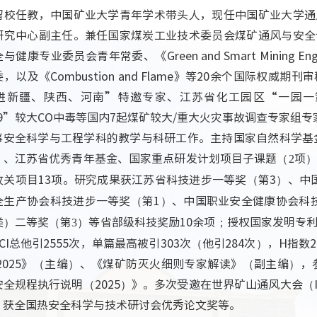
留校任教，中国矿业大学青年学术带头人，现任中国矿业大学通
研究中心副主任。兼任国家煤炭工业技术委员会煤矿通风与安全
全与健康专业委员会青年常委、《
Green and Smart Mining Eng
委，以及《
Combustion and Flame
》等
20
余个国际权威期刊审
进新疆、陕西、河南”特邀专家、江苏省化工园区“一园一
19”
较大
CO
中毒等国内
7
起煤矿较大
/
重大火灾事故调查专家组专
事安全科学与工程学科的教学与科研工作。
主持国家自然科学基
）、江苏省优秀青年基金、国家重点研发计划项目子课题（
项）
2
攻关项目
13
项。研究成果获江苏省科技进步一等奖（第
3
）、中
全生产协会科技进步一等奖（第
1
）、中国职业安全健康协会科
类）二等奖（第
）等省部级科技奖励
10
余项；授权国家发明专
3
CI
总他引
2555
次，单篇最高被引
303
次（他引
284
次），
H
指数
2
025
》（主编）、《煤矿防灭火细则专家解读》（副主编），
安全规程执行说明（
2025
）》。多次受邀在世界矿山通风大会（
，获全国热安全科学与技术研讨会优秀论文奖等。