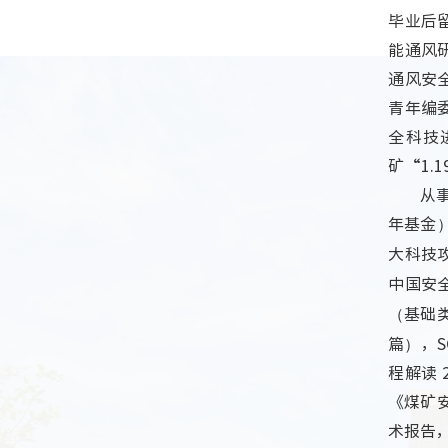
毕业后
能通风
通风安
青年编
全科技
矿“
1.
从
年基金
大科技
中国安
（基础
篇），
S
程解读
2
《煤矿
术报告