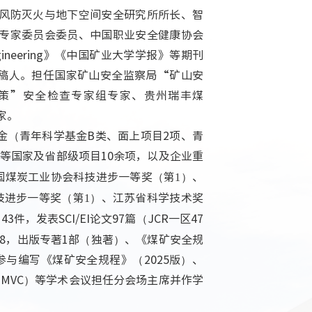
风防灭火与地下空间安全研究所所长、智
专家委员会委员、中国职业安全健康协会
ineering
》《中国矿业大学学报》等期刊
稿人。担任国家矿山安全监察局“矿山安
策”安全检查专家组专家、贵州瑞丰煤
家。
金（青年科学基金
B
类、面上项目
2
项、青
等国家及省部级项目
10
余项，以及企业重
国煤炭工业协会科技进步一等奖（第
）、
1
技进步一等奖（第
）、江苏省科学技术奖
1
利
43
件，发表
SCI/EI
论文
97
篇（
JCR
一区
47
8
，出版专著
1
部（独著）、《煤矿安全规
参与编写《煤矿安全规程》（
2025
版）、
IMVC
）等学术会议担任分会场主席并作学