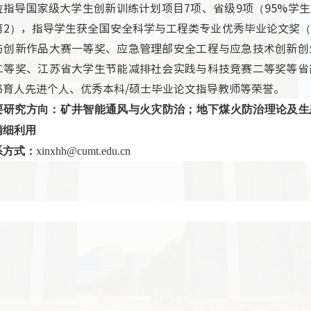
位指导国家级大学生创新训练计划项目
7
项、省级
9
项（
95%
学生
第
2
），指导学生获全国安全科学与工程类专业优秀毕业论文奖
与创新作品大赛一等奖、应急管理部安全工程与应急技术创新创
二等奖、江苏省大学生节能减排社会实践与科技竞赛二等奖等省
书育人先进个人、优秀本科
/
硕士毕业论文指导教师等荣誉。
要研究方向：矿井智能通风与火灾防治；地下煤火防治理论及生
精细利用
系方式：
xinxhh@cumt.edu.cn