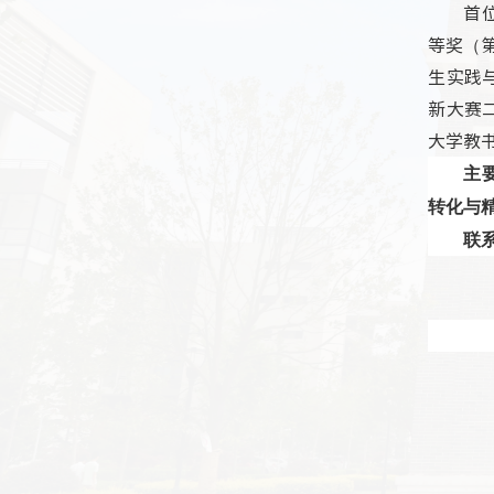
首
等奖（
生实践
新大赛
大学教
主
转化与
联