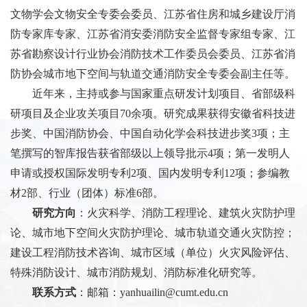
文物学会文物安全专委会委员、江苏省住房和城乡建设厅消
防专家库专家、江苏省消安委消防安全监督专家组专家、江
苏省勘察设计行业协会消防技术工作委员会委员、江苏省消
防协会城市地下空间与轨道交通消防安全专委会副主任等。
近年来，主持或参与国家重点研发计划项目、省部级科
研项目及企业攻关项目
70
余项。研究成果获得安徽省科技进
步奖、中国消防协会、中国自动化学会科技进步奖
3
项；主
笔撰写的智库报告获省部级以上领导批示
4
项；第一发明人
申请或授权国际发明专利
2
项、国内发明专利
12
项；参编教
材
2
部、行业（团体）标准
6
部。
研究方向
：火灾科学、消防工程理论、建筑火灾防护理
论、城市地下空间火灾防护理论、城市轨道交通火灾防控；
建设工程消防技术咨询、城市区域（单位）火灾风险评估、
特殊消防设计、城市消防规划、消防标准化研究等。
联系方式
：邮箱：
yanhuailin@cumt.edu.cn