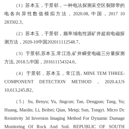
（
1
）苏本玉，于景邨，一种电法探测采空区裂隙带的
电各向异性数值模拟方法，
2020.08,
中国，
2017 10
283502.3
。
（
2
）苏本玉，于景邨，频率域电性源矿井超前电磁探
测方法，
2020-10
中国
202011112548.7
。
（
3
）于景邨
,
苏本玉
,
常江浩
,
矿井瞬变电磁三分量探测
方法
, 2018.5,
中国，
201611154324.6
。
（
4
）于景邨，苏本玉，常江浩
, MINE TEM THREE-
COMPONENT DETECTION METHOD
，
2020.4,US
10,613,245,B2
。
（
5
）
Su, Benyu; Yu, Jingcun; Tan, Dengpan; Tang, Yu;
Huang, Maolin; Li, Beibei; Qian, Meiqi; Sun, Tongyi. Micro Dc
Resistivity 3d Inversion Imaging Method For Dynamic Damage
Monitoring Of Rock And Soil. REPUBLIC OF SOUTH