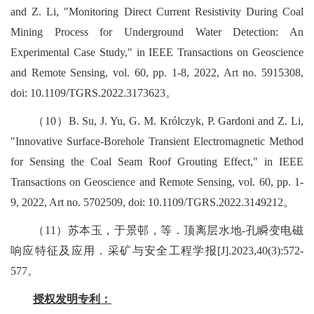
and Z. Li, "Monitoring Direct Current Resistivity During Coal
Mining Process for Underground Water Detection: An
Experimental Case Study," in IEEE Transactions on Geoscience
and Remote Sensing, vol. 60, pp. 1-8, 2022, Art no. 5915308,
doi: 10.1109/TGRS.2022.3173623
。
（
10
）
B. Su, J. Yu, G. M. Królczyk, P. Gardoni and Z. Li,
"Innovative Surface-Borehole Transient Electromagnetic Method
for Sensing the Coal Seam Roof Grouting Effect," in IEEE
Transactions on Geoscience and Remote Sensing, vol. 60, pp. 1-
9, 2022, Art no. 5702509, doi: 10.1109/TGRS.2022.3149212
。
（
11
）苏本玉，于景邨，等．顶离层水地
-
孔瞬变电磁
响应特征及应用．采矿与安全工程学报
[J].2023,40(3):572-
577
。
授权发明专利：