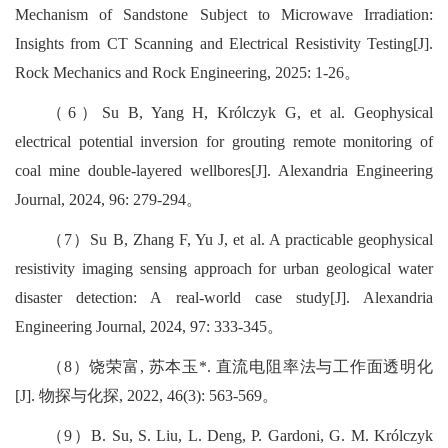
Mechanism of Sandstone Subject to Microwave Irradiation:
Insights from CT Scanning and Electrical Resistivity Testing[J].
Rock Mechanics and Rock Engineering, 2025: 1-26
。
（
6
）
Su B, Yang H, Królczyk G, et al. Geophysical
electrical potential inversion for grouting remote monitoring of
coal mine double-layered wellbores[J]. Alexandria Engineering
Journal, 2024, 96: 279-294
。
（
7
）
Su B, Zhang F, Yu J, et al. A practicable geophysical
resistivity imaging sensing approach for urban geological water
disaster detection: A real-world case study[J]. Alexandria
Engineering Journal, 2024, 97: 333-345
。
（
8
）饶荣富
,
苏本玉
*.
直流电阻率法与工作面透明化
[J].
物探与化探
, 2022, 46(3): 563-569
。
（
9
）
B. Su, S. Liu, L. Deng, P. Gardoni, G. M. Królczyk