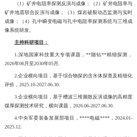
（
1
）矿井电阻率探测反演与成像；（
2
）矿井电阻率与
矿井地震联合反演与成像；（
3
）煤岩破裂动态监测与实时
成像；（
4
）孔中瞬变电磁与孔中电阻率探测系统与三维成
像系统研发。
主持科研项目：
1.
深地国家科技重大专项课题，
**
随钻
**
精细探测，
2026
年
06
月至
2030
年
05
月
.
2.
企业横向项目，
基于综合物探的含水体探查及精细化
评价，
2025.10-2027.06.30.
3.
企业
横向项目，基于槽波三维频散反演成像的高精度
煤厚探测技术研究，横向课题，
2026.06-2027.06.30.
4.
中央军委装备发展部项目，
****
电磁
****
，
2024.01-
2025.12.