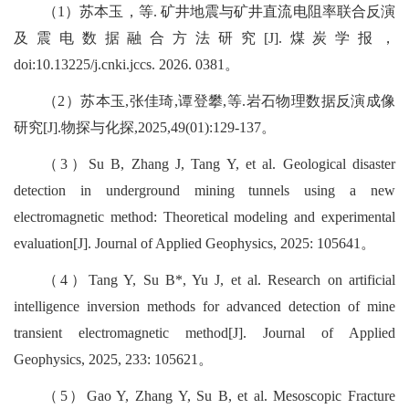
（
1
）苏本玉，等
.
矿井地震与矿井直流电阻率联合反演
及震电数据融合方法研究
[J].
煤炭学报，
doi:10.13225/j.cnki.jccs. 2026. 0381
。
（
2
）苏本玉
,
张佳琦
,
谭登攀
,
等
.
岩石物理数据反演成像
研究
[J]
.
物探与化探
,2025,49(01):129-137
。
（
3
）
Su B, Zhang J, Tang Y, et al. Geological disaster
detection in underground mining tunnels using a new
electromagnetic method: Theoretical modeling and experimental
evaluation[J]. Journal of Applied Geophysics, 2025: 105641
。
（
4
）
Tang Y, Su B*, Yu J, et al. Research on artificial
intelligence inversion methods for advanced detection of mine
transient electromagnetic method[J]. Journal of Applied
Geophysics, 2025, 233: 105621
。
（
5
）
Gao Y, Zhang Y, Su B, et al. Mesoscopic Fracture