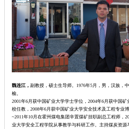
魏连江，
副教授，硕士生导师。
1
976
年
5
月，男，汉族，
榆。
2001年6月获中国矿业大学学士学位，2004年6月获中国
校任教，2008年6月获中国矿业大学安全技术及工程专业博士
~
2011年
10
月在霍州煤电集团辛置煤矿挂职副总工程师，
2
业大学安全工程学院从事教学与科研工作。主持煤炭资源