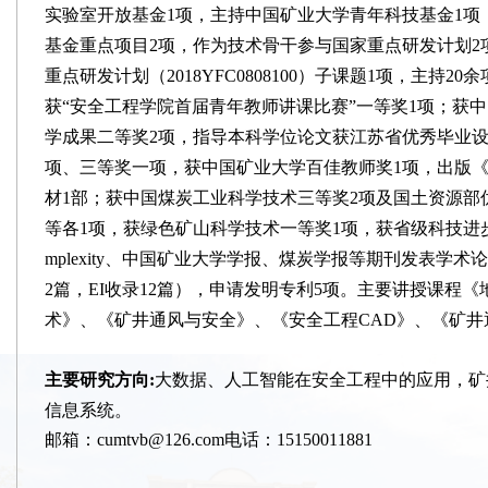
实验室开放基金1项，主持中国矿业大学青年科技基金1项
基金重点项目2项，作为技术骨干参与国家重点研发计划
2
重点研发计划（
2018YFC0808100
）子课题
1项，主持2
0
余
获
“安全工程学院首届青年教师讲课比赛”一等奖1项；获
学成果二等奖
2
项，指导本科学位论文获江苏省优秀毕业
项、三等奖一项，获中国矿业大学百佳教师奖1项，出版《
材1部；获中国煤炭工业科学技术三等奖2项及国土资源部
等各1项，获绿色矿山科学技术一等奖1项，获省级科技进步
mplexity、中国矿业大学学报、煤炭学报等期刊发表学术
2
篇，
EI收录
12
篇），申请发明专利
5
项。主要讲授课程《
术》、《矿井通风与安全》、《安全工程
CAD》、《矿
主要研究方向
:
大数据、人工智能在安全工程中的应用，矿
信息系统。
邮箱：
cumtvb@126.com
电话：
15150011881