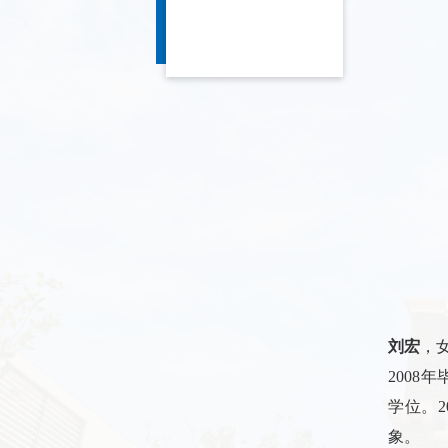
刘宏
，
2008
年
学位。
2
象。