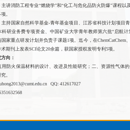
，主讲消防工程专业“燃烧学”和“化工与危化品防火防爆”课程以
多项。
，主持国家自然科学基金
-
青年基金项目、江苏省科技计划项目青
本科研业务费专项资金、中国矿业大学青年教师第六批
“启航计
与国家重点研发计划并负责子课题
1
项。迄今，在
ChemCatChem
学术期刊上发表
SCI
论文
20
余篇，获国家授权发明专利
5
项。
究方向：
筑用防火保温材料的设计、改进及性能研究；二、资源性气体的
研究。
 liuhong2013@cumt.edu.cn QQ: 412617027
5351632568