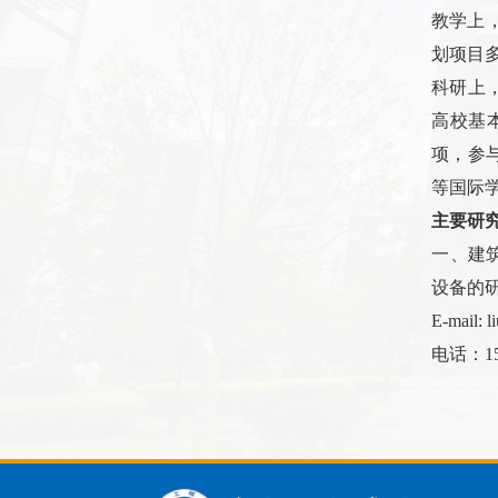
教学上
划项目
科研上
高校基
项，参
等国际
主要研
一、建
设备的
E-mail:
电话：
1