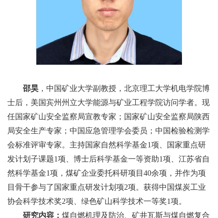
邵昊
，中国矿业大学副教授，北京理工大学机电学院博
士后，美国宾州州立大学能源与矿业工程学院访问学者。现
任国家矿山安全监察局宣教专家；国家矿山安全监察局陕西
局安全生产专家；中国应急管理学会委员；中国检验检测学
会标准评审专家。主持国家自然科学基金
1
项、国家重点研
发计划子课题
1
项、博士后科学基金一等资助
1
项、江苏省自
然科学基金
1
项，煤矿企业委托科研项目
40
余项，并作为项
目骨干参与了国家重点研发计划项
2
项。获得中国煤炭工业
协会科学技术奖
2
项、绿色矿山科学技术一等奖
1
项。
研究内容：
煤自燃机理及防治、矿井瓦斯与煤自燃复合