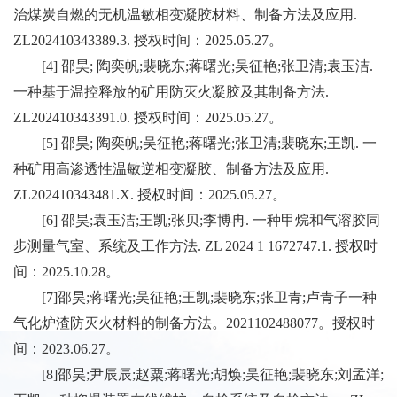
治煤炭自燃的无机温敏相变凝胶材料、制备方法及应用
.
ZL202410343389.3.
授权时间：
2025.05.27
。
[4]
邵昊
;
陶奕帆
;
裴晓东
;
蒋曙光
;
吴征艳
;
张卫清
;
袁玉洁
.
一种基于温控释放的矿用防灭火凝胶及其制备方法
.
ZL202410343391.0.
授权时间：
2025.05.27
。
[5]
邵昊
;
陶奕帆
;
吴征艳
;
蒋曙光
;
张卫清
;
裴晓东
;
王凯
.
一
种矿用高渗透性温敏逆相变凝胶、制备方法及应用
.
ZL202410343481.X.
授权时间：
2025.05.27
。
[6]
邵昊
;
袁玉洁
;
王凯
;
张贝
;
李博冉
.
一种甲烷和气溶胶同
步测量气室、系统及工作方法
. ZL 2024 1 1672747.1.
授权时
间：
2025.10.28
。
[7]
邵昊
;
蒋曙光
;
吴征艳
;
王凯
;
裴晓东
;
张卫青
;
卢青子一种
气化炉渣防灭火材料的制备方法。
2021102488077
。授权时
间：
2023.06.27
。
[8]
邵昊
;
尹辰辰
;
赵粟
;
蒋曙光
;
胡焕
;
吴征艳
;
裴晓东
;
刘孟洋
;