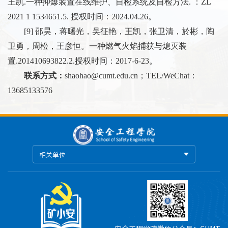
王凯
.
一种抑爆装置在线维护、自检系统及自检方法
.
：
ZL
2021 1 1534651.5.
授权时间：
2024.04.26
。
[9]
邵昊，蒋曙光，吴征艳，王凯，张卫清，於彬，陶
卫勇，周松，王彦恒。一种燃气火焰捕获与熄灭装
置
.201410693822.2.
授权时间：
2017-6-23
。
联系方式：
shaohao@cumt.edu.cn
；
TEL/WeChat
：
13685133576
相关单位