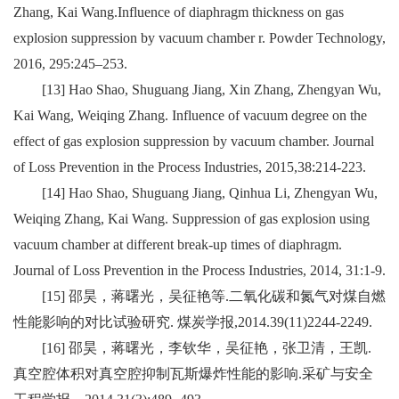
Zhang, Kai Wang.Influence of diaphragm thickness on gas
explosion suppression by vacuum chamber r. Powder Technology,
2016, 295:245–253.
[13] Hao Shao, Shuguang Jiang, Xin Zhang, Zhengyan Wu,
Kai Wang, Weiqing Zhang. Influence of vacuum degree on the
effect of gas explosion suppression by vacuum chamber. Journal
of Loss Prevention in the Process Industries, 2015,38:214-223.
[14] Hao Shao, Shuguang Jiang, Qinhua Li, Zhengyan Wu,
Weiqing Zhang, Kai Wang. Suppression of gas explosion using
vacuum chamber at different break-up times of diaphragm.
Journal of Loss Prevention in the Process Industries, 2014, 31:1-9.
[15]
邵昊，蒋曙光，吴征艳等
.
二氧化碳和氮气对煤自燃
性能影响的对比试验研究
.
煤炭学报
,2014.39(11)2244-2249.
[16]
邵昊，蒋曙光，李钦华，吴征艳，张卫清，王凯
.
真空腔体积对真空腔抑制瓦斯爆炸性能的影响
.
采矿与安全