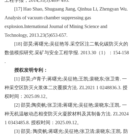
工程学报，
2014,31(3):489- 493.
[17] Hao Shao, Shuguang Jiang, Qinhua Li, Zhengyan Wu.
Analysis of vacuum chamber suppressing gas
explosion.International Journal of Mining Science and
Technology, 2013.23(5)653-657.
[18]
邵昊
;
蒋曙光
;
吴征艳等
.
采空区注二氧化碳防灭火的
数值模拟研究
.
采矿与安全工程学报
. 2013.30
（
1
）：
154-158
.
授权发明专利：
[1]
邵昊
;
卢青子
;
蒋曙光
;
吴征艳
;
王凯
;
裴晓东
;
张卫青
.
一
种采空区防灭火浆体二次覆膜方法
. ZL2021 1 0248836.3.
授
权时间：
2025.09.12
。
[2]
邵昊
;
陶奕帆
;
张卫清
;
蒋曙光
;
吴征艳
;
裴晓东
;
王凯
.
一
种无机温敏动态相变防灭火凝胶材料及其制备方法
. ZL2024
1 0343485.8.
授权时间：
2025.09.12
。
[3]
邵昊
;
陶奕帆
;
蒋曙光
;
吴征艳
;
张卫清
;
裴晓东
;
王凯
.
防