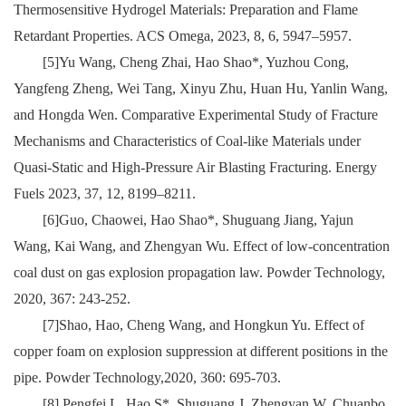
Thermosensitive Hydrogel Materials: Preparation and Flame
Retardant Properties. ACS Omega, 2023, 8, 6, 5947–5957.
[5]Yu Wang, Cheng Zhai, Hao Shao*, Yuzhou Cong,
Yangfeng Zheng, Wei Tang, Xinyu Zhu, Huan Hu, Yanlin Wang,
and Hongda Wen. Comparative Experimental Study of Fracture
Mechanisms and Characteristics of Coal-like Materials under
Quasi-Static and High-Pressure Air Blasting Fracturing. Energy
Fuels 2023, 37, 12, 8199–8211.
[6]Guo, Chaowei, Hao Shao*, Shuguang Jiang, Yajun
Wang, Kai Wang, and Zhengyan Wu. Effect of low-concentration
coal dust on gas explosion propagation law. Powder Technology,
2020, 367: 243-252.
[7]Shao, Hao, Cheng Wang, and Hongkun Yu. Effect of
copper foam on explosion suppression at different positions in the
pipe. Powder Technology,2020, 360: 695-703.
[8] Pengfei L, Hao S*, Shuguang J, Zhengyan W, Chuanbo