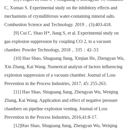
C, Xumao S. Experimental study on the inhibitory effects and
mechanisms of crystalliferous water-containing mineral salts.
Combustion Science and Technology. 2019
，
(3):403-418.
[9] Cui C, Shao H*, Jiang S, et al. Experimental study on
gas explosion suppression by coupling CO 2, to a vacuum
chamber. Powder Technology, 2018
，
335
：
42–53
[10] Hao Shao, Shuguang Jiang, Xinjian He, Zhengyan Wu,
Xin Zhang, Kai Wang. Numerical analysis of factors influencing
explosion suppression of a vacuum chamber. Journal of Loss
Prevention in the Process Industries, 2017, 45: 255-263.
[11] Hao Shao, Shuguang Jiang, Zhengyan Wu, Weiqing
Zhang, Kai Wang. Application and effect of negative pressure
chambers on pipeline explosion venting. Journal of Loss
Prevention in the Process Industries, 2016,41:8-17.
[12]Hao Shao, Shuguang Jiang, Zhengyan Wu, Weiqing