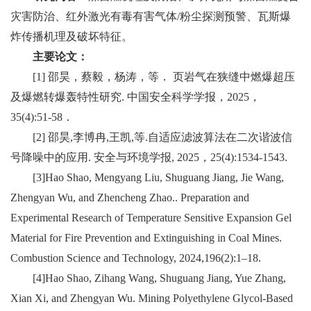
灾害防治、红外激光有毒有害气体
/
粉尘探测预警、瓦斯爆
炸传播机理及破坏特征。
主要论文：
[1]
邵昊，蔡毅，杨涛，等．
页岩气在狭缝中燃爆超压
及爆燃转爆轰特性研究
.
中国安全科学学报，
2025
，
35(4):51-58
．
[2]
邵昊
,
李博冉
,
王凯
,
等
.
自适应滤波算法在二次谐波信
号降噪中的应用
.
安全与环境学报
, 2025
，
25(4):1534-1543.
[3]Hao Shao, Mengyang Liu, Shuguang Jiang, Jie Wang,
Zhengyan Wu, and Zhencheng Zhao.. Preparation and
Experimental Research of Temperature Sensitive Expansion Gel
Material for Fire Prevention and Extinguishing in Coal Mines.
Combustion Science and Technology, 2024,196(2):1–18.
[4]Hao Shao, Zihang Wang, Shuguang Jiang, Yue Zhang,
Xian Xi, and Zhengyan Wu. Mining Polyethylene Glycol-Based