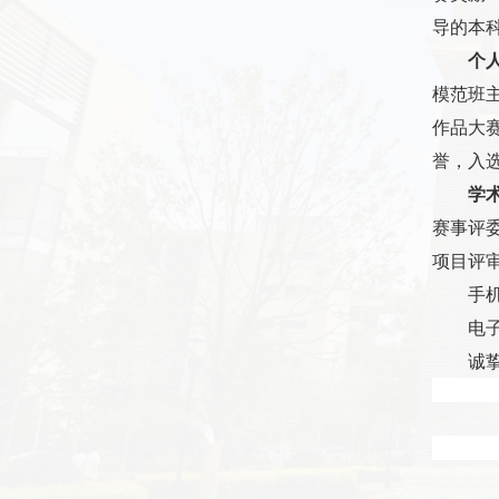
导的本
个
模范班
作品大
誉，入
学
赛事评
项目评
手
电
诚