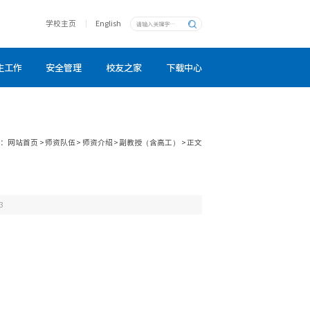
学校主页
English
生工作
安全管理
校友之家
下载中心
置：
网站首页
>
师资队伍
>
师资介绍
>
副教授（含高工）
>
正文
3