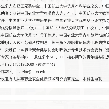
科生多人次获国家奖学金、中国矿业大学优秀本科毕业论文、中
人荣誉：
获评中国矿业大学教书育人先进个人、中国矿业大学教
主任、中国矿业大学优秀班主任、中国矿业大学优秀毕业论文指
赛优秀指导教师（
3
次）、中国矿业大学优秀教职工（
3
次）、中
选中国矿业大学优秀青年骨干教师、中国矿业大学青年教师“启航
术兼职：
入选江苏省科技副总、长三角区域职业病危害工程防护
委；受邀任中国职业安全健康协会呼吸防护专业技术分会委员（
审专家（连续
4
年），兼任多个
SCI
、
EI
、核心期刊的青年编委以
机号码：
17851982689
（微信同号）
子邮箱：
jintuo.zhu@cumt.edu.cn
挚欢迎有志从事职业安全健康领域研究的研究生、本科生电联！