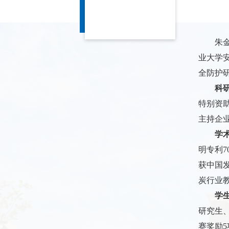
朱
业大学
全防护
科
特别资
主持企
学
明专利
7
获中国
炭行业
学
研究生
赛奖励
5