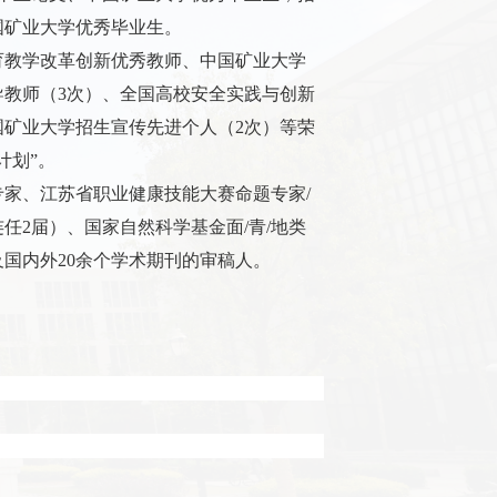
国矿业大学优秀毕业生。
育教学改革创新优秀教师、中国矿业大学
导教师（
3
次）、全国高校安全实践与创新
国矿业大学招生宣传先进个人（
2
次）等荣
计划”。
专家、江苏省职业健康技能大赛命题专家
/
连任
2
届）、国家自然科学基金面
/
青
/
地类
及国内外
20
余个学术期刊的审稿人。