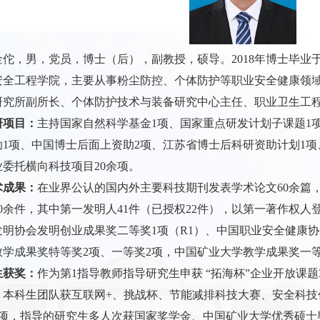
金佗，男，党员，博士（后），副教授，硕导。
2018
年博士毕业
安全工程学院，主要从事粉尘防控、个体防护等职业安全健康领
研究所副所长、个体防护技术与装备研究中心主任、职业卫生工
研项目：
主持国家自然科学基金
1
项、国家重点研发计划子课题
1
助
1
项、中国博士后面上资助
2
项、江苏省博士后科研资助计划
1
项
业委托横向科技项目
20
余项。
术成果：
在业界公认的国内外主要科技期刊发表学术论文
60
余篇
0
余件，其中第一发明人
41
件（已授权
22
件），以第一著作权人
发明协会发明创业成果奖二等奖
1
项（
R1
）、中国职业安全健康协
教学成果奖特等奖
2
项、一等奖
2
项，中国矿业大学教学成果奖一
生获奖：
作为第
1
指导教师指导研究生申获 “拓海杯”企业开放课题
、本科生团队获互联网
+
、挑战杯、节能减排科技大赛、安全科技
项，指导的研究生多人次获国家奖学金、中国矿业大学优秀硕士