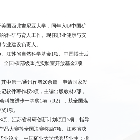
于美国西弗吉尼亚大学，同年入职中国矿
域的科研与育人工作。现任职业健康与安
程专业建设负责人。
项、江苏省自然科学基金
1
项、中国博士后
、全国
/
省部级重点实验室开放基金
3
项；
，其中第一
/
通讯作者
20
余篇；申请国家发
登记软件著作权
8
项，主编出版教材
2
部，
会科技进步一等奖
1
项（
R2
），获全国煤
等奖
1
项。
3
项、江苏省科研创新计划项目
5
项，指导
作品大赛等全国决赛奖励
7
项、江苏省决
毕业论文、中国矿业大学优秀毕业生；指