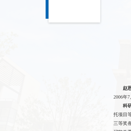
赵
2006
年
7
科
托项目
三等奖