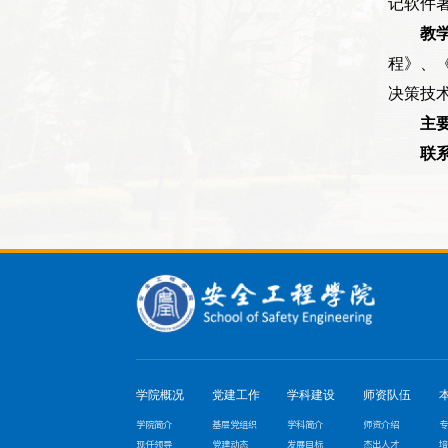
记软件
教
程》、
决策技
主
联
学院概况
党建工作
学科建设
师资队伍
学院简介
基层党组织
学科简介
师资介绍
专
现任领导
党建动态
发展目标
杰出人才
培