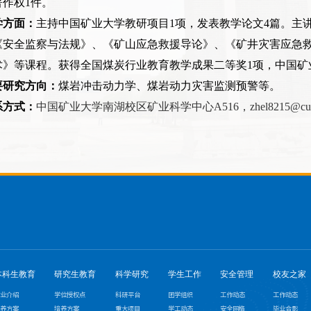
著作权
1
件。
学方面：
主持中国矿业大学教研项目
1
项，发表教学论文
4
篇。主
《安全监察与法规》、《矿山应急救援导论》、《矿井灾害应急
术》等课程。获得全国煤炭行业教育教学成果二等奖
1
项，中国矿
要研究方向：
煤岩冲击动力学、煤岩动力灾害监测预警等。
系方式：
中国矿业大学南湖校区矿业科学中心
A516
，
zhel8215@cu
本科生教育
研究生教育
科学研究
学生工作
安全管理
校友之家
业介绍
学位授权点
科研平台
团学组织
工作动态
工作动态
养方案
培养方案
重大项目
学工动态
安全网格
毕业合影