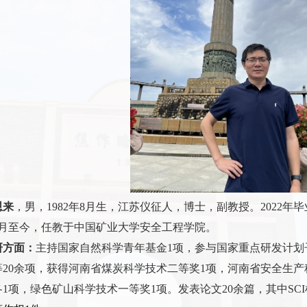
恩来
，男，
1982
年
8
月生，江苏仪征人，博士，副教授。
2022
年毕
月至今，任教于中国矿业大学安全工程学院。
研方面：
主持国家自然科学青年基金
1
项，参与国家重点研发计划
等
20
余项，获得河南省煤炭科学技术二等奖
1
项，河南省安全生产
各
1
项，绿色矿山科学技术一等奖
1
项。发表论文
20
余篇，其中
SCI