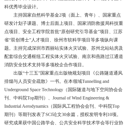
科优秀毕业设计。
主持国家自然科学基金
2
项（面上、青年）、国家重点
研发计划子课题、博士后面上项目、国家消防救援局科技重
点项目、安全工程学院首批“原创研究引导基金”项目、江苏
省“双创博士”人才项目、徐州市软科学项目等多项纵向课
题。主持完成深圳市西丽站实体火灾试验、苏州北站站房及
配套综合交通枢纽工程实体火灾试验、南京和燕路过江通道
消防安全技术支持等多项校企合作项目。
出版“十三五”国家重点出版物规划项目《公路隧道通风
排烟与人员安全疏散》一书。在本领域
Tunnelling and
Underground Space Technology
（国际隧道与地下空间协会会
刊、中科院
Top
期刊）、
Journal of Wind Engineering &
Industrial Aerodynamics
（国际风工程协会会刊、中科院
Top
期刊）等期刊发表了
SCI
论文
30
余篇，授权发明专利
10
项。
研究成果获中国公路学会、公共安全科学技术学会等行业协