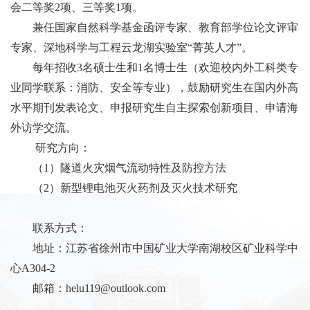
会二等奖
2
项、三等奖
1
项。
兼任国家自然科学基金函评专家、教育部学位论文评审
专家、深地科学与工程云龙湖实验室“菁英人才”。
每年招收
3
名硕士生和
1
名博士生（欢迎校内外工科类专
业同学联系：消防、安全等专业），鼓励研究生在国内外高
水平期刊发表论文、申报研究生自主探索创新项目、申请海
外访学交流。
研究方向：
（
1
）隧道火灾烟气流动特性及防控方法
（
2
）新型锂电池灭火药剂及灭火技术研究
联系方式：
地址：江苏省徐州市中国矿业大学南湖校区矿业科学中
心
A304-2
邮箱：
helu119@outlook.com