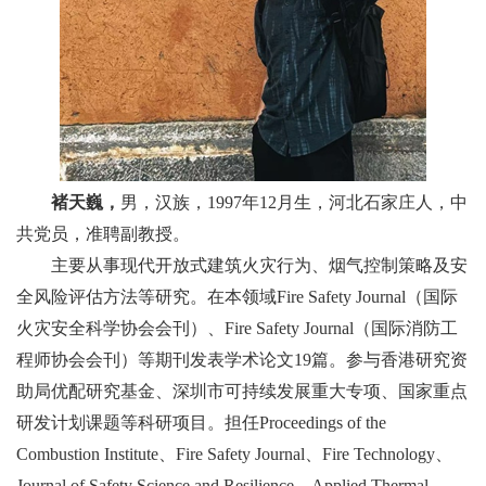
褚天巍，
男，汉族，
1997
年
12
月生，河北石家庄人，中
共党员，准聘副教授。
主要从事现代开放式建筑火灾行为、烟气控制策略及安
全风险评估方法等研究。在本领域
Fire Safety Journal
（国际
火灾安全科学协会会刊）、
Fire Safety Journal
（国际消防工
程师协会会刊）等期刊发表学术论文
19
篇。参与香港研究资
助局优配研究基金、深圳市可持续发展重大专项、国家重点
研发计划课题等科研项目。担任
Proceedings of the
Combustion Institute
、
Fire Safety Journal
、
Fire Technology
、
Journal of Safety Science and Resilience
、
Applied Thermal