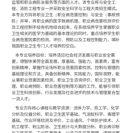
监管和职业病防治服务等方面的人才。该专业将与安全工
程、消防工程专业一并采取安全科学与工程大类招生模式。
本专业方向将职业卫生（职业病危害控制）与安全（事故预
防）并举，将职业病的医学致病机理、职业病危害检测评价
及工程控制手段有机地结合起来，在系统培养学生掌握职业
卫生相关的医学为基础的基本理论的同时，重点培养学生职
业病危害因素的检测、评价、预防以及工程控制能力，填补
我国职业卫生专门人才培养的空白。
本专业培养目标：培养适应社会经济发展与职业安全需
要，德智体美劳全面发展，厚基础、强能力、高素质，富有
创新精神，掌握作业场所职业危害因素检测、控制与管理的
基础理论和方法，具备创新精神、实践能力、国际视野，能
从事职业危害因素检测、职业卫生咨询评价、职业卫生管
理、职业病预防、职业危害控制等方面的工作，能够引领职
业卫生科技创新、行业发展及社会进步的技术与管理复合型
一流人才。
专业方向核心课程与教学资源：流体力学、热工学、化学
分析及仪器分析、职业卫生医学基础、气溶胶科学、毒理学
基础、作业环境检测及评价、工业通风、个体防护技术、人
机工程学、粉尘防治、卫生统计与大数据分析、职业病诊断
与工伤鉴定、工业防毒技术、公共卫生应急管理。课程设置