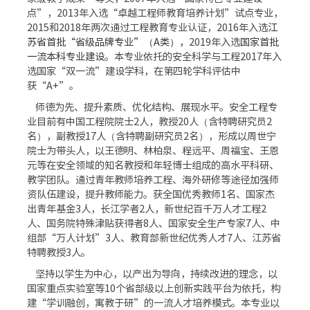
点”，2013年入选“卓越工程师教育培养计划”试点专业，
2015和2018年两次通过工程教育专业认证，2016年入选
江
苏省首批“省级品牌专业”（A类），
2019年入选
国家首批
一流本科专业建设
。本专业依托的安全科学与工程2017年入
选国家“双一流”建设学科，在第四轮学科评估中
获“A+”。
师德为先、提升素质、优化结构、展现水平。安全工程专
业目前有中国工程院院士2人，教授
20
人（含特聘研究员2
名），副教授
17
人（含特聘副研究员2名），形成以周世宁
院士为带头人，以王德明、林柏泉、程远平、周福宝、王恩
元等在安全领域的知名教授和年轻博士组成的高水平科研、
教学团队。通过青年教师培养工程、海外研修等途径加强师
资队伍建设，提升教师能力。获全国优秀教师1名、国家杰
出青年基金
3
人，长江学者2人，新世纪百千万人才工程2
人、国务院特殊津贴获得者8人、国家安全生产专家7人、中
组部“万人计划”3人、教育部新世纪优秀人才7人、江苏省
特聘教授
3
人。
坚持以学生为中心，以产出为导向，持续改进的理念，以
国家重点实验室等10个省部级以上创新实践平台为依托，构
建“学训融创，寓教于研”的一流人才培养模式。本专业以