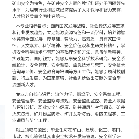
矿山安全为特色，在矿井安全方面的教学科研处于国际领先
水平，为煤炭行业和区域经济提供了人才保障和智力支撑，
人才培养质量全国排名第一。
本专业培养目标：面向国家发展战略、社会经济发展需求
和行业发展趋势，立足能源资源特色和一流学科，培养德智
体美劳全面发展，厚基础、强能力、高素质，具有家国情
怀、人文素养、科学精神、安全价值观和生命关怀精神，掌
握安全科学技术与管理的基础理论和方法，具备创新精神、
实践能力、国际视野，能够从事安全科学技术研究、安全系
统设计、安全管理、安全监察、应急技术与管理、安全技术
咨询与评价、安全教育与培训等方面工作，能够引领科技创
新、行业发展、为国家富强、社会进步做出贡献的复合型一
流创新人才。
专业方向核心课程：流体力学、燃烧学、安全系统工程、
安全管理学、安全监察与法规、安全监测监控、安全大数据
与智能分析、职业安全与健康、矿井通风与空气调节、矿井
火灾防治、矿井粉尘防治、矿井瓦斯防治、消防工程学、工
业通风与防尘工程。
就业领域与范围：毕业生可在矿山、建筑、化工、港口、
市政、核电等领域从事安全技术开发与管理、安全科学研