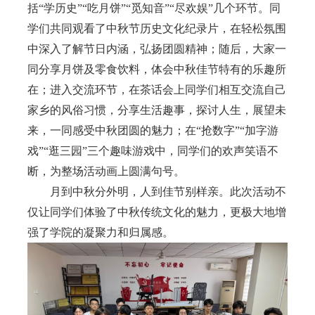
括“学历史”“吃月饼”“觅知音”“尽欢娱”几个环节。同
学们共同观看了中秋节
历史文化纪录片
，
在轻松氛围
中深入了解节日内涵，弘扬团圆精神；随后，大家
一
同分享月饼及零食饮料，体会中秋佳节特有的乐趣所
在；进入交流环节，在茶话会上同学们相互交流自己
家乡的风俗习惯，分享生活趣事，探讨人生，展望未
来，一同感受中秋团圆的魅力；在“抢数字”“加字游
戏”“逛三园”三个趣味游戏中，同学们的欢声笑语不
断，为整场活动画上圆满句号。
月到中秋分外明，人到佳节别样亲。此次活动不
仅让同学们体验了中秋传统文化的魅力，更极大地增
强了学院的凝聚力和归属感。