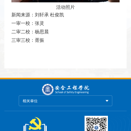
活动照片
新闻来源：刘轩承 杜俊凯
一审一校：张灵
二审二校：杨思晨
三审三校：胥振
相关单位