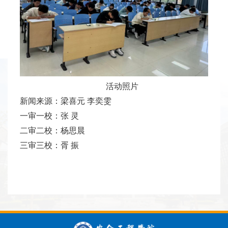
活动照片
新闻来源：梁喜元 李奕雯
一审一校：张 灵
二审二校：杨思晨
三审三校：胥 振