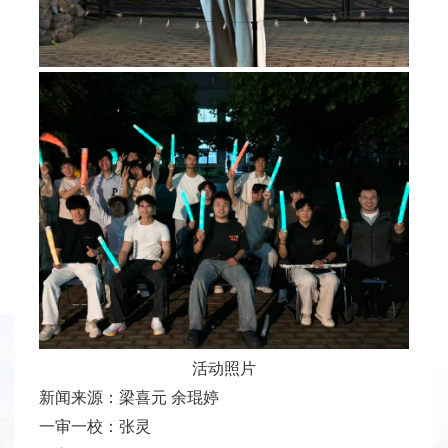
活动照片
新闻来源：梁喜元 余琨婷
一审一校：张灵