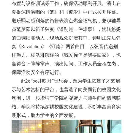
布置与设备调试等工作，确保活动顺利开展。演出在
夏提深情演唱的《笼》和《偏爱》中正式拉开序幕。
殷乐熙动感利落的街舞表演点燃全场气氛，兼职辅导
员范梦阳以笛子独奏《道别是一件难事》，婉转悠扬
的曲调细腻动人，现场观众沉浸其中。钟明江先后弹
奏《Revolution》《江南》两首曲目，以弦音传递别
样魅力。杨浩琳演绎的《我爱你但是我要回家》，也
赢得台下阵阵掌声。演出期间，
工作人员全程在岗，
保障活动安全有序进行。
此次“天井映月”音乐会，既为学生搭建了才艺展
示与艺术赏析的平台，也营造了向美而行的校园文化
氛围，进一步增强了学院的凝聚力与师生间的情感联
结。学院将持续深耕校园文化建设，不断丰富美育实
践形式，助力学生的全面发展。