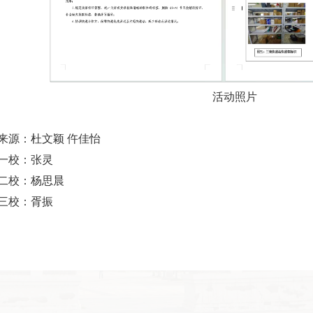
活动照片
来源：杜文颖 仵佳怡
一校：张灵
二校：杨思晨
三校：胥振