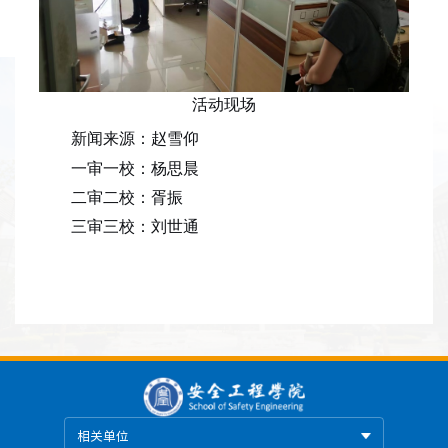
活动现场
新闻来源：
赵雪仰
一审一校：杨思晨
二审二校：胥振
三审三校：刘世通
相关单位