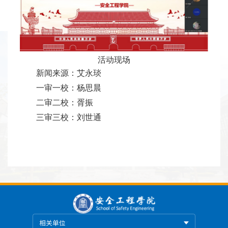
活动现场
新闻来源：
艾永琰
一审一校：杨思晨
二审二校：胥振
三审三校：刘世通
相关单位