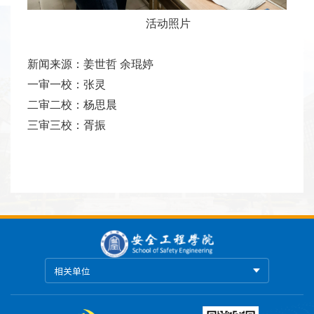
活动照片
新闻来源：姜世哲 余琨婷
一审一校：张灵
二审二校：杨思晨
三审三校：胥振
相关单位