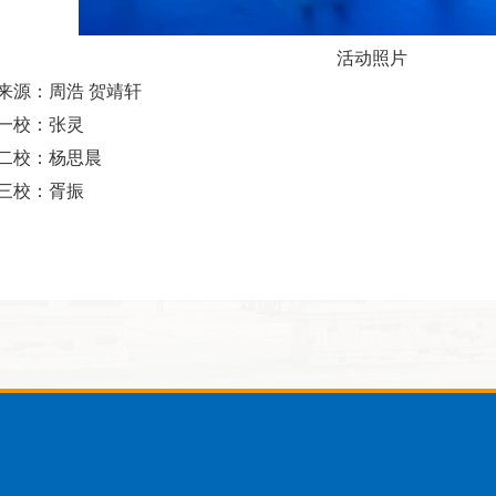
活动照片
来源：周浩 贺靖轩
一校：张灵
二校：杨思晨
三校：胥振