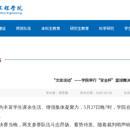
建设
师资队伍
本科生教育
研究生教育
科学研究
学
态
“文体活动”——学院举行“安全杯”篮球赛
发布者：杨思晨
发布日期：2026-05-30
点
为丰富学生课余生活、增强集体凝聚力，5月27日晚7时，学院
。
决赛当晚，两支参赛队伍斗志昂扬、蓄势待发。随着裁判哨声