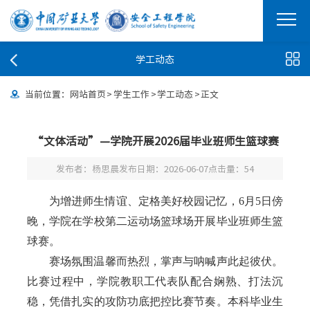
学工动态
当前位置：
网站首页
>
学生工作
>
学工动态
>
正文
“文体活动”—学院开展2026届毕业班师生篮球赛
发布者：杨思晨
发布日期：2026-06-07
点击量：
54
为增进师生情谊、定格美好校园记忆，6月5日傍
晚，学院在学校第二运动场篮球场开展
毕业班师生篮
球赛
。
赛场氛围
温馨而热烈，掌声与呐喊声此起彼伏。
比赛过程中，学院教职工代表队配合娴熟、打法沉
稳，凭借扎实的攻防功底把控比赛节奏。本科毕业生