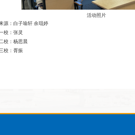
活动照片
来源：白子瑜轩 余琨婷
一校：张灵
二校：杨思晨
三校：胥振