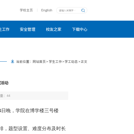
学校主页
English
生工作
安全管理
校友之家
下载中心
当前位置：
网站首页
>
学生工作
>
学工动态
>
正文
试活动
击量：
44
4日晚，学院在博学楼三号楼
排，题型设置、难度分布及时长