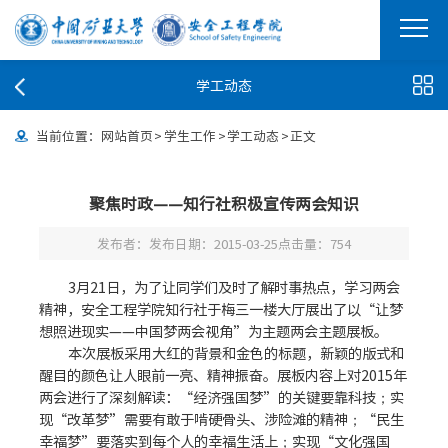
学工动态
当前位置：
网站首页
>
学生工作
>
学工动态
>
正文
聚焦时政——知行社积极宣传两会知识
发布者：
发布日期：2015-03-25
点击量：
754
3月21日，为了让同学们及时了解时事热点，学习两会
精神，安全工程学院知行社于梅三一楼大厅展出了以“让梦
想照进现实——中国梦两会视角”为主题两会主题展板。
本次展板采用大红的背景和金色的标题，新颖的版式和
醒目的颜色让人眼前一亮、精神振奋。展板内容上对2015年
两会进行了深刻解读：“经济强国梦”的关键要靠科技；实
现“改革梦”需要有敢于啃硬骨头、涉险滩的精神；“民生
幸福梦”要落实到每个人的幸福生活上；实现“文化强国