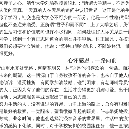
颗赤子之心。清华大学刘瑜教授曾说过：“所谓大学精神，不是
人类的天真。”天真的人在无尽的追问中认识世界，这正是他的
除了学习，社交也是大学必不可少的一部分。他是一个性格很温
但也不会逆来顺受。正所谓“君子和而不同”，上了大学之后，我
的生活习惯和价值取向也许不尽相同，如何处理好人际关系是一
同学，找到一个真正志同道合的朋友并不容易。也正因此，
在摸
我们必须要学会独处。他说：“坚持自我的追求，不随波逐流，
得更好。”
心怀感恩，一路向前
“山重水复疑无路，柳暗花明又一村”这是他很喜欢的一句话。
未来的期望。这一切源自于自身孜孜不倦的奋斗，也来自于他人
他倾诉；遭受挫折，有同学加油鼓励；碰到困难，有老师辅导员
的人，正因为有了他们的存在，生活才变得更加明媚可爱。出于
活动，为志愿服务事业贡献出了自己的力量。
努力生活的人，没有谁过的容易。力争上游的路上，总会有艰难
是最好的救赎。一觉醒来，望着微微升起的曙光，斗志昂扬地投
方式。业余时间，他也会选择沉浸在音乐的世界里。生活中的疲
乐的感染下化解。同时，对于学校安排的校园跑任务，他一直按