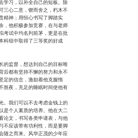
去学习，以补全自己的短板。除
可三心二意，锲而舍之，朽木不
贵精神；用恒心书写了脚踏实
余，他积极参加竞赛，在与老师
拟考试中均名列前茅，更是在批
汉本科组中取得了三等奖的好成
长的监督，想达到自己的目标唯
背后都有坚持不懈的努力和永不
坚定的信念，激励着他克服惰
不熬夜，充足的睡眠时间使他有
光。我们可以不去考虑金钱上的
以是个人素质的培养。他在大二
看论文，书写各类申请表，与他
习不应该带有功利性，而是要脚
会随之而来。风华正茂的少年应