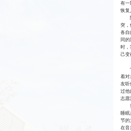
有一
恢复
突，
各自
同的
时
，
己变
着对
友听
过他
志愿
睡眠
节的
在音