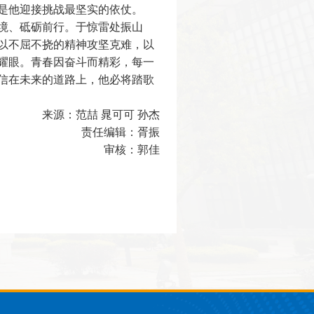
是他迎接挑战最坚实的依仗。
境、砥砺前行。于惊雷处振山
以不屈不挠的精神攻坚克难，以
耀眼。青春因奋斗而精彩，每一
信在未来的道路上，他必将踏歌
来源：范喆
晁可可
孙杰
责任编辑：胥振
审核：郭佳