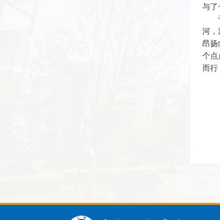
与了
河，
昂扬
个点
而行