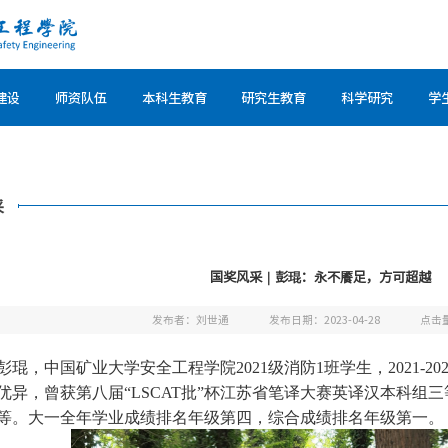
建设
师资队伍
本科生教育
研究生教育
科学研究
学
采
国奖风采｜彭琨：永不餍足，方可超越
发布者：刘世通
发布日期：2023-04-28
点击
彭琨，中国矿业大学安全工程学院2
021级消防1
班学生，2
021-20
优异，曾获第八届“L
SCAT
批”杯江苏省笔译大赛英译汉本科组
等。大一全年学业成绩排名年级第四，综合成绩排名年级第一。