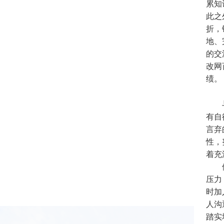
累知
此之
折，
地、
的交
改网
绩。
有自
言弃
性，
着充
压力
时加
人沟
踏实