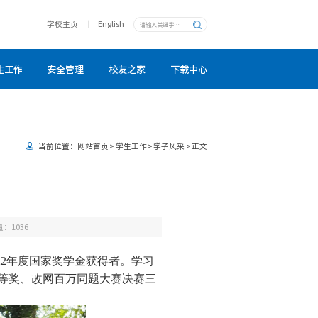
学校主页
English
生工作
安全管理
校友之家
下载中心
当前位置：
网站首页
>
学生工作
>
学子风采
>
正文
量：
1036
22
年度国家奖学金获得者。学习
三等奖、改网百万同题大赛决赛三