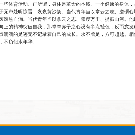
一些体育活动。正所谓，身体是革命的本钱。一个健康的身体，
于无声处听惊雷，衮衮黄沙扬。当代青年当以拿云之志、磨砺心
滚滚热血淌。当代青年当以拿云之志、蹀躞万里、提振山河。他
向上的精神突破自我，那拳拳赤子之心没有半点褪色，反而愈发
点滴滴的足迹无不记录着自己的成长。永不餍足，方可超越。相
，不负似水年华。