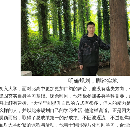
明确规划，脚踏实地
初入大学，面对比高中更加更加广阔的舞台，他没有迷失方向，
稳固夯实自身学习基础。课余时间，他积极参加各类学科竞赛，
科上颇有建树。“大学里能提升自己的方式有很多，但人的精力
么样的人，并以此来规划自己的学习生活”他这样说道。正是因
脱颖而出，取得了总成绩第一的好成绩。不随波逐流，不过度焦
面对大学纷繁的课程与活动，他善于利用碎片化时间学习，合理