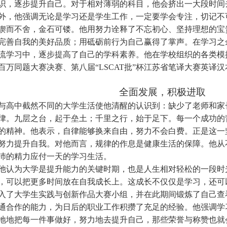
识，逐步提升自己。对于相对薄弱的科目，他会挤出一大段时间
外，他强调无论是学习还是学生工作，一定要学会专注，切记不
锲而不舍，金石可镂。他用努力诠释了不忘初心、坚持理想的宝
完善自我的美好品质；用砥砺前行为自己赢得了掌声。在学习之
流学习中，逐步提高了自己的学科素养。他在学校组织的各类模
百万同题大赛决赛、第八届“L
SCAT
批”杯江苏省笔译大赛英译
全面发展，积极进取
与高中截然不同的大学生活使他清醒的认识到：缺少了老师和家
律。九层之台，起于垒土；千里之行，始于足下。每一个成功的
的精神。他表示，自律能够换来自由，努力不会白费。正是这一
努力提升自我。对他而言，规律的作息是健康生活的保障。他从
沛的精力应付一天的学习生活。
他认为大学是提升能力的关键时期，也是人生相对轻松的一段时
，可以把更多时间放在自我成长上。这成长不仅仅是学习，还可
入了大学生实践与创新作品大赛小组，并在此期间锻炼了自己查
通合作的能力，为日后的职业工作积攒了充足的经验。他强调学
地地把每一件事做好，努力地去提升自己，那些荣誉与称赞也就