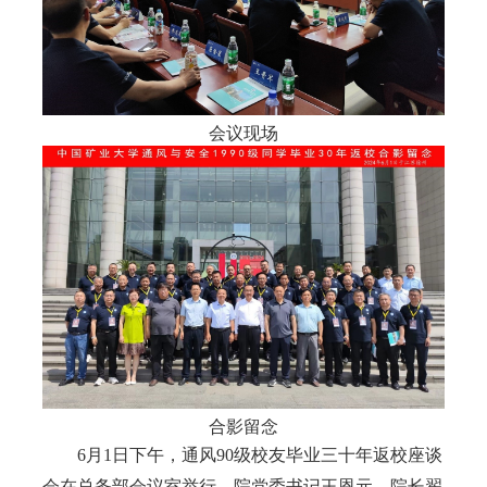
会议现场
合影留念
6
月
1
日下午，通风
90
级校友毕业三十年返校座谈
会在总务部会议室举行。院党委书记王恩元，院长翟