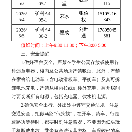
魏静
5/3
堂
115
05-1
张伯
矿科
A4
2026/
15105216
宋冰
5/4
权
343
05-1
刘世
矿科
A4
2026/
17805045
翟成
5/5
通
561
30-2
值班时间：上午
9:30-11:30
；下午
3:00-5:00
三、
安全提醒
1.
做好宿舍安全。严禁在学生公寓存放或使用各
种违章电器，楼内及公共场所严禁吸烟。此外，严禁
在宿舍给电动车（含电动滑板车、平衡车）及其可拆
卸电池充电，严禁从楼内拉线到楼外充电。离开房间
时要切断所有电源，包括充电器、饮水机电源。
2.
确保安全出行。外出途中遵守交通法规，注意
交通安全，拒做马路“低头族”，在开车、骑车、行走
或路边等待时，都要时刻注意路况，不要因为低头玩
手机酿成事故。乘坐有合法运营资格、车况较好的车