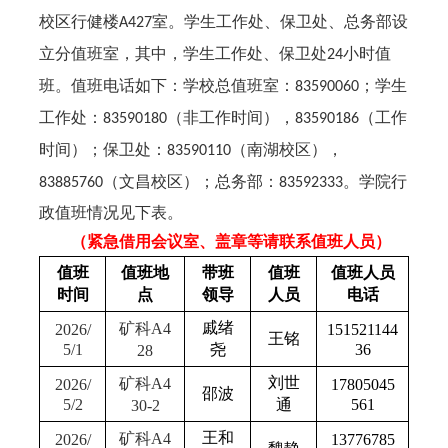
校区行健楼
室。学生工作处、保卫处、总务部设
A427
立分值班室，其中，学生工作处、保卫处
小时值
24
班。值班电话如下：学校总值班室：
；学生
83590060
工作处：
（非工作时间），
（工作
83590180
83590186
时间）；保卫处：
（南湖校区），
83590110
（文昌校区）；总务部：
。学院行
83885760
83592333
政值班情况见下表。
（紧急借用会议室、盖章等请联系值班人员）
值班
值班地
带班
值班
值班人员
时间
点
领导
人员
电话
戚绪
矿科
A4
2026/
151521144
王铭
5/1
尧
36
28
刘世
矿科
A4
2026/
17805045
邵波
5/2
通
561
30-2
王和
矿科
A4
2026/
13776785