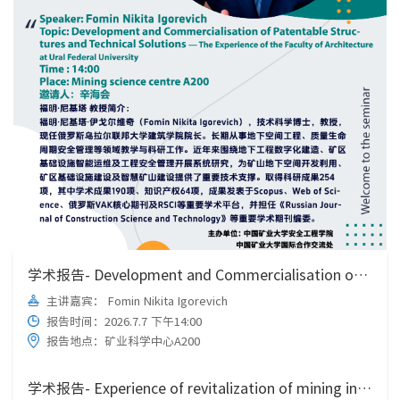
学术报告- Development and Commercialisation of Patentable Struc-tures and Technical Solutions - The Experience of the Faculty of Architectureat Ural Federal University
主讲嘉宾： Fomin Nikita Igorevich
报告时间：2026.7.7 下午14:00
报告地点：矿业科学中心A200
学术报告- Experience of revitalization of mining industry facilities 1990-2026