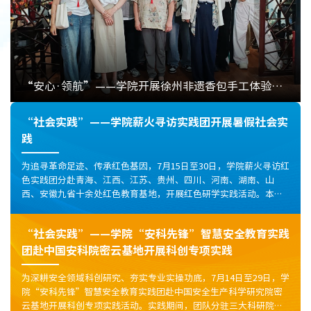
“安心·领航”——学院开展徐州非遗香包手工体验活动
“社会实践”——学院薪火寻访实践团开展暑假社会实
践
为追寻革命足迹、传承红色基因，7月15日至30日，学院薪火寻访红
色实践团分赴青海、江西、江苏、贵州、四川、河南、湖南、山
西、安徽九省十余处红色教育基地，开展红色研学实践活动。本次
实践以实地观展、史料研读、实景体验、基层口述史采集为主要形
式，各分队立足基地红色资源分层开展研学。青海分队走进西路军
“社会实践”——学院“安科先锋”智慧安全教育实践
纪念馆，体悟绝境坚守的革命意志；江西分队探访南昌朱德旧居，
团赴中国安科院密云基地开展科创专项实践
挖掘起义地下筹备的幕后故事；江苏分队驻足淮海战役纪...
​为深耕安全领域科创研究、夯实专业实操功底，7月14日至29日，学
院“安科先锋”智慧安全教育实践团赴中国安全生产科学研究院密
云基地开展科创专项实践活动。实践期间，团队分驻三大科研院