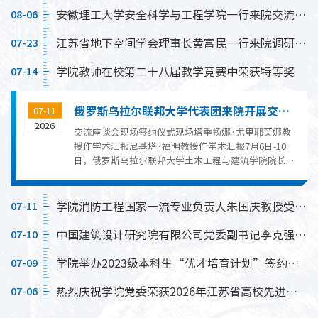
安徽理工大学安全科学与工程学院一行来院交流调研
08-06
江苏省地下空间学会理事长黄富民一行来院调研交流
07-23
学院教师在校第二十八届教学竞赛中荣获特等奖
07-14
俄罗斯乌拉尔联邦大学代表团来院开展交流访问
07-11
2026
交流座谈会现场签约仪式现场​塔季扬娜·尤里耶芙娜教
授作学术汇报尼基塔·福明教授作学术汇报7月6日-10
日，俄罗斯乌拉尔联邦大学土木工程与建筑学院院长、
教授福明·尼基塔（Nikita Fomin），设计系主任、教
授维多利亚·杰梅诺娃（Victoria Demenova），俄罗
斯建设部工业项目中央研究院首席研究员、乌拉尔联邦
学院消防工程国家一流专业负责人朱国庆教授受聘为国家能源局第三届核电厂消防专家委员会副主任委员
07-11
大学教授塔季扬娜·尤里耶芙娜（Tatiana Yuryevna）
一行来院开展交流访问，乌拉尔联邦大学土木工程与建
中国建筑设计研究院有限公司党委副书记李克强一行来院调研交流
07-10
筑学院工程研究员、...
学院举办2023级本科生“优才培育计划”签约仪式
07-09
热烈庆祝学院党委荣获2026年江苏省高校先进基层党组织
07-06